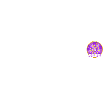
理念的一次检验。这表明，对于任何一场赛事而言，
每一个细节都可能成为公众讨论的重要话题。
4、未来赛事启示
这起格列兹曼被犯规事件给我们带来了深刻反思，也
为未来赛事提供了一些启示。首先，各大联赛必须加
强对裁判执法水平的监管，通过不断培训与技术提升
来提高赛事公正性。同时，引入更多先进技术，比如
视频助理裁判（VAR），也是提升准确性的有效途径
之一。
其次，各俱乐部同样需要注重培养年轻球员对于规则
理解的重要性，使他们能够更好地适应高强度、高竞
争性的职业环境。此外，加强与媒体沟通也是极为重
要的一环，当出现争议时，应积极回应并解释，提高